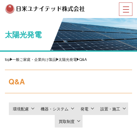
太陽光発電
top
一般ご家庭・企業向け製品
太陽光発電
Q&A
Q&A
環境配慮
機器・システム
発電
設置・施工
買取制度