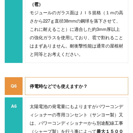
（雹）
モジュールのガラス面はＪＩＳ規格（１ｍの高
さから227ｇ直径38mmの鋼球を落下させて、
これに耐えること）に適合した約3mm厚以上
の強化ガラスを使用しており、雹で割れること
はまずありません。耐衝撃性能は通常の屋根材
と同等とお考えください。
Q6
停電時などでも使えますか？
A6
太陽電池の発電量にもよりますがパワーコンデ
ィショナーの専用コンセント（サンヨー製）又
は、パワーコンディショナーから別途配線工事
（シャープ製）を行う事によって
最大１５００